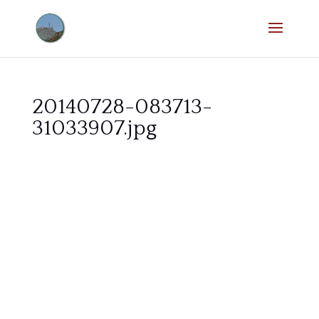
20140728-083713-
31033907.jpg