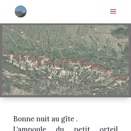
22 juin j+7
Bonne nuit au gîte .
L'ampoule du petit orteil