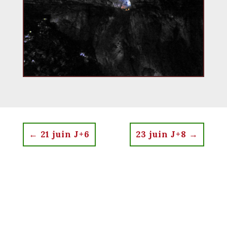
←
21 juin J+6
23 juin J+8
→