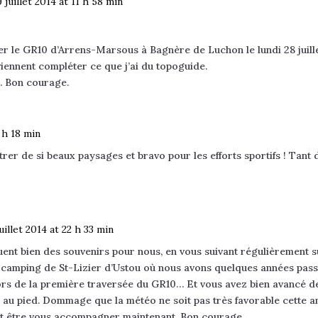
 juillet 2014 at 11 h 58 min
le GR10 d’Arrens-Marsous à Bagnère de Luchon le lundi 28 juille
viennent compléter ce que j’ai du topoguide.
. Bon courage.
1 h 18 min
er de si beaux paysages et bravo pour les efforts sportifs ! Tant 
uillet 2014 at 22 h 33 min
ent bien des souvenirs pour nous, en vous suivant régulièrement 
le camping de St-Lizier d’Ustou où nous avons quelques années pas
ors de la première traversée du GR10… Et vous avez bien avancé de
au pied. Dommage que la météo ne soit pas très favorable cette an
eut être vous accompagner maintenant. Bon courage…