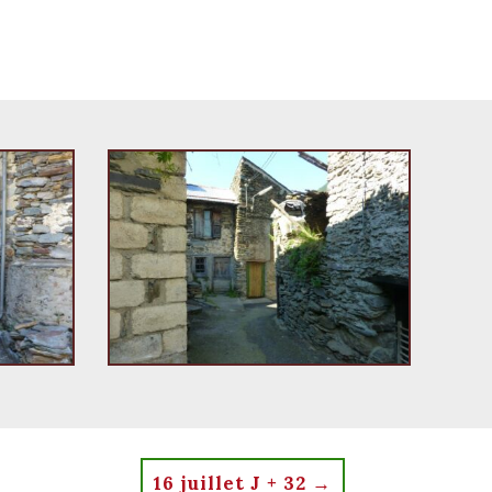
16 juillet J + 32
→